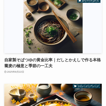
自宅でのそば打ち
自家製そばつゆの黄金比率｜だしとかえしで作る本格
蕎麦の極意と季節の一工夫
2025年8月22日
そばレシピとアレンジ