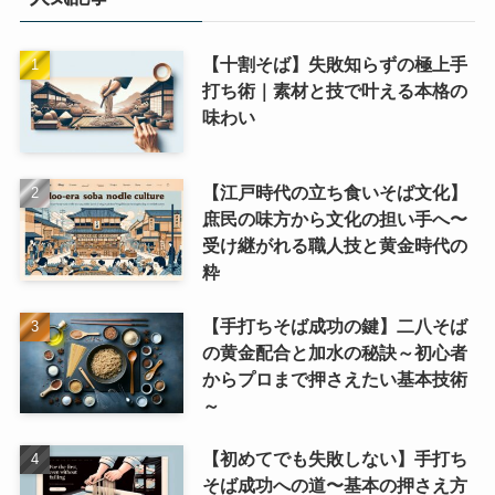
【十割そば】失敗知らずの極上手
打ち術｜素材と技で叶える本格の
味わい
【江戸時代の立ち食いそば文化】
庶民の味方から文化の担い手へ〜
受け継がれる職人技と黄金時代の
粋
【手打ちそば成功の鍵】二八そば
の黄金配合と加水の秘訣～初心者
からプロまで押さえたい基本技術
～
【初めてでも失敗しない】手打ち
そば成功への道〜基本の押さえ方