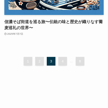
信濃そば街道を巡る旅〜伝統の味と歴史が織りなす蕎
麦巡礼の世界〜
2025年7月7日
1
2
3
4
...
8